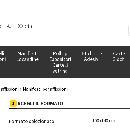
le - AZEROprint
lli
Manifesti
RollUp
Etichette
Carte
oni
Locandine
Espositori
Adesivi
Giochi
Cartelli
vetrina
affissioni
Manifesti per affissioni
SCEGLI IL FORMATO
1
Formato selezionato