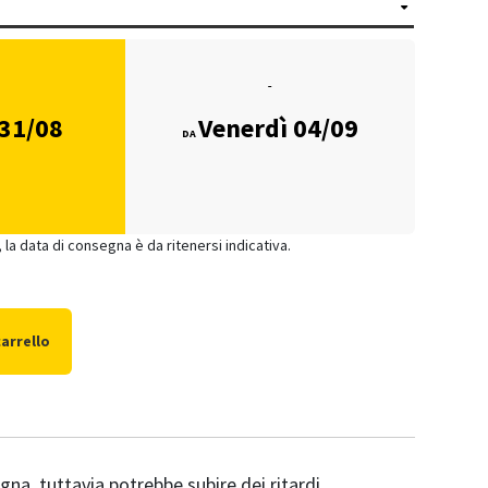
 31/08
Venerdì 04/09
DA
 la data di consegna è da ritenersi indicativa.
carrello
gna, tuttavia potrebbe subire dei ritardi.