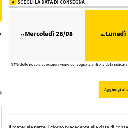
SCEGLI LA DATA DI CONSEGNA
4
Mercoledì 26/08
Lunedì
r
DA
DA
Il 94% delle nostre spedizioni viene consegnata entro la data indicata,
Aggiungi al 
Il materiale parte il giorno precedente alla data di conse