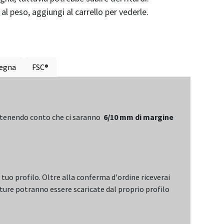
al peso, aggiungi al carrello per vederle.
segna
FSC®
i tenendo conto che ci saranno
6/10 mm di margine
 tuo profilo. Oltre alla conferma d'ordine riceverai
atture potranno essere scaricate dal proprio profilo