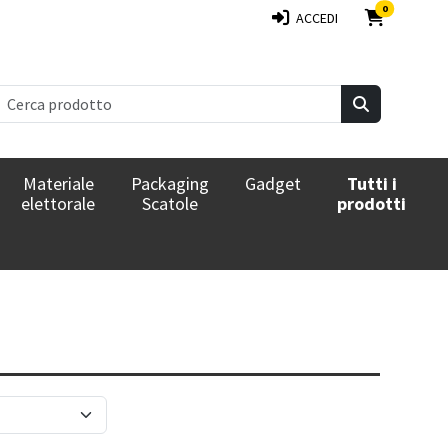
PRODOTTI 
0
ACCEDI
Materiale
Packaging
Gadget
Tutti i
elettorale
Scatole
prodotti