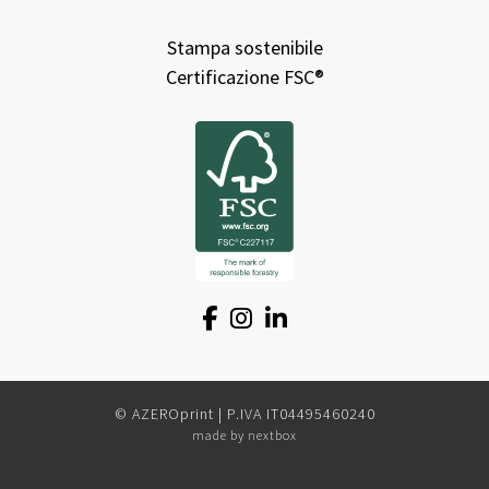
Stampa sostenibile
Certificazione FSC®
© AZEROprint | P.IVA IT04495460240
made by
nextbox