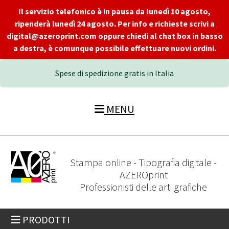
Il servizio telefonico è in pausa da lunedì 10 agosto,
ripenderà lunedì 24 agosto. Per info e richieste scrivi a
digital@azeroprint.com oppure chiedi al chat box in basso
a destra, è comunque possibile effettuare nuovi ordini.
Spese di spedizione gratis in Italia
MENU
Stampa online - Tipografia digitale -
AZEROprint
Professionisti delle arti grafiche
PRODOTTI