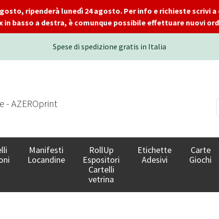
 agosto, ripenderà lunedì 24 agosto. Per info e richieste scrivi
x in basso a destra, è comunque possibile effettuare nuovi ordi
Spese di spedizione gratis in Italia
le - AZEROprint
lli
Manifesti
RollUp
Etichette
Carte
oni
Locandine
Espositori
Adesivi
Giochi
Cartelli
vetrina