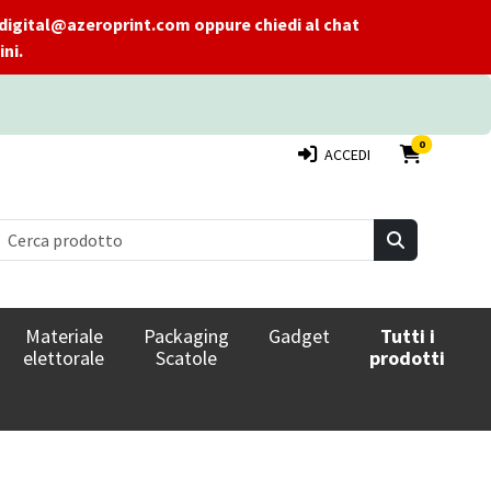
 a digital@azeroprint.com oppure chiedi al chat
ni.
PRODOTTI 
0
ACCEDI
Materiale
Packaging
Gadget
Tutti i
elettorale
Scatole
prodotti