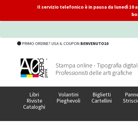
Il servizio telefonico è in pausa da lunedì 10
bo
PRIMO ORDINE? USA IL COUPON
BENVENUTO10
Stampa online - Tipografia digita
Professionisti delle arti grafiche
Libri
Volantini
Biglietti
Panne
Riviste
Pieghevoli
Cartellini
Strisci
Cataloghi