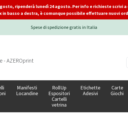
 agosto, ripenderà lunedì 24 agosto. Per info e richieste scrivi
x in basso a destra, è comunque possibile effettuare nuovi ordi
Spese di spedizione gratis in Italia
le - AZEROprint
lli
Manifesti
RollUp
Etichette
Carte
oni
Locandine
Espositori
Adesivi
Giochi
Cartelli
vetrina