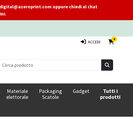
 a digital@azeroprint.com oppure chiedi al chat
ni.
PRODOTTI 
0
ACCEDI
Materiale
Packaging
Gadget
Tutti i
elettorale
Scatole
prodotti