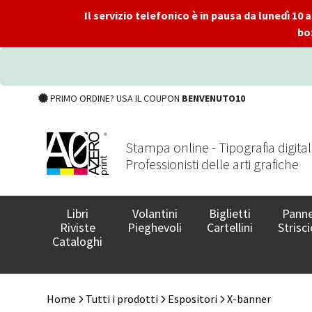
Il servizio telefonico è in pausa da lunedì 10
bo
PRIMO ORDINE? USA IL COUPON
BENVENUTO10
Stampa online - Tipografia digita
Professionisti delle arti grafiche
Libri
Volantini
Biglietti
Panne
Riviste
Pieghevoli
Cartellini
Strisci
Cataloghi
Home
Tutti i prodotti
Espositori
X-banner