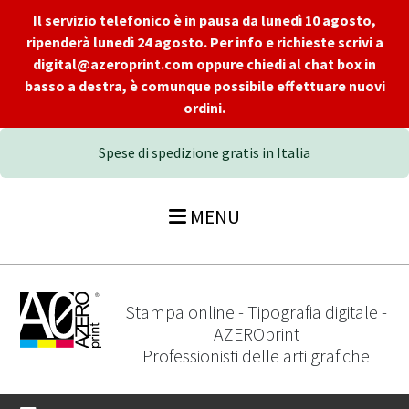
Il servizio telefonico è in pausa da lunedì 10 agosto,
ripenderà lunedì 24 agosto. Per info e richieste scrivi a
digital@azeroprint.com oppure chiedi al chat box in
basso a destra, è comunque possibile effettuare nuovi
ordini.
Spese di spedizione gratis in Italia
MENU
Stampa online - Tipografia digitale -
AZEROprint
Professionisti delle arti grafiche