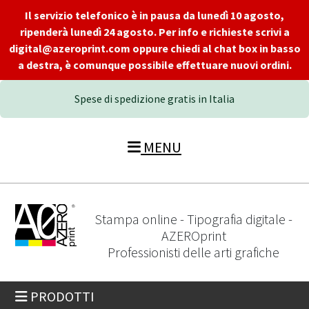
Il servizio telefonico è in pausa da lunedì 10 agosto,
ripenderà lunedì 24 agosto. Per info e richieste scrivi a
digital@azeroprint.com oppure chiedi al chat box in basso
a destra, è comunque possibile effettuare nuovi ordini.
Spese di spedizione gratis in Italia
MENU
Stampa online - Tipografia digitale -
AZEROprint
Professionisti delle arti grafiche
PRODOTTI