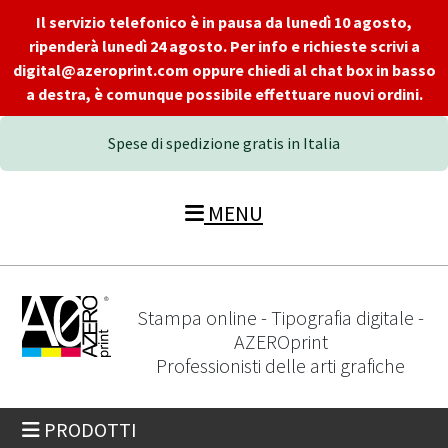
Il servizio telefonico è in pausa da lunedì 10 agosto,
ripenderà lunedì 24 agosto. Per info e richieste scrivi a
digital@azeroprint.com oppure chiedi al chat box in basso
a destra, è comunque possibile effettuare nuovi ordini.
Spese di spedizione gratis in Italia
MENU
Stampa online - Tipografia digitale -
AZEROprint
Professionisti delle arti grafiche
PRODOTTI