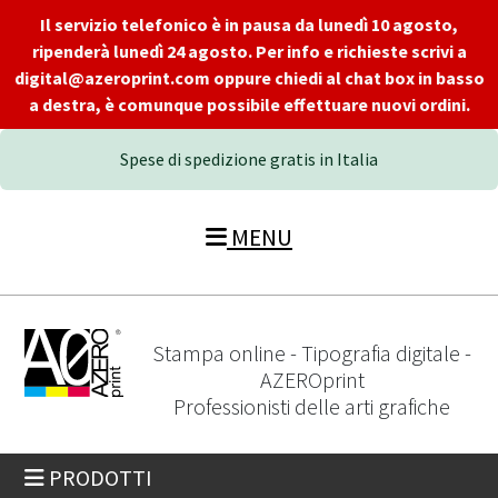
Il servizio telefonico è in pausa da lunedì 10 agosto,
ripenderà lunedì 24 agosto. Per info e richieste scrivi a
digital@azeroprint.com oppure chiedi al chat box in basso
a destra, è comunque possibile effettuare nuovi ordini.
Spese di spedizione gratis in Italia
MENU
Stampa online - Tipografia digitale -
AZEROprint
Professionisti delle arti grafiche
PRODOTTI