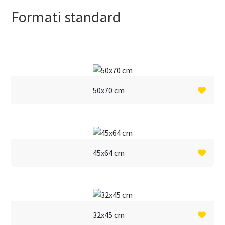
resto
dell'
22/12
Formati standard
50x70 cm
45x64 cm