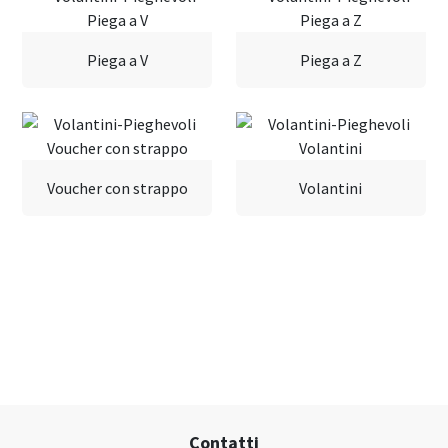
Piega a C
Piega a croce
Piega a V
Piega a Z
Voucher con strappo
Volantini