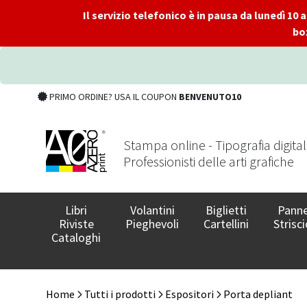
Il servizio telefonico è in pausa da lunedì 10
bo
PRIMO ORDINE? USA IL COUPON
BENVENUTO10
Stampa online - Tipografia digita
Professionisti delle arti grafiche
Libri
Volantini
Biglietti
Panne
Riviste
Pieghevoli
Cartellini
Strisci
Cataloghi
Home
Tutti i prodotti
Espositori
Porta depliant