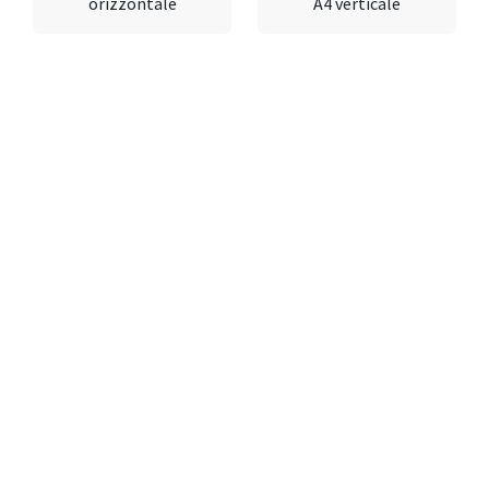
orizzontale
A4 verticale
e