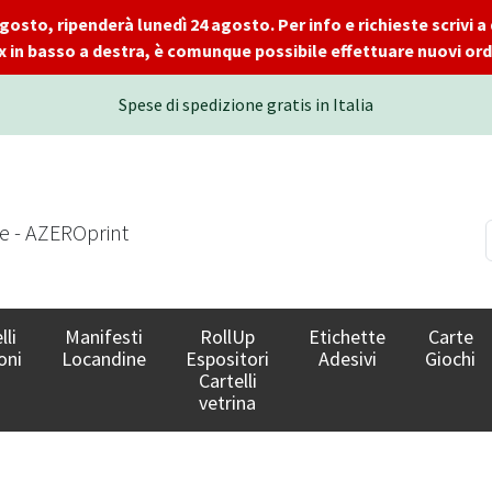
 agosto, ripenderà lunedì 24 agosto. Per info e richieste scrivi
x in basso a destra, è comunque possibile effettuare nuovi ordi
Spese di spedizione gratis in Italia
le - AZEROprint
lli
Manifesti
RollUp
Etichette
Carte
oni
Locandine
Espositori
Adesivi
Giochi
Cartelli
vetrina