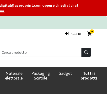
 a digital@azeroprint.com oppure chiedi al chat
ni.
PRODOTTI 
0
ACCEDI
Materiale
Packaging
Gadget
Tutti i
elettorale
Scatole
prodotti